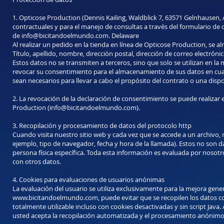
1. Opticose Production (Dennis Kailing, Waldblick 7, 63571 Gelnhausen,
contractuales y para el manejo de consultas a través del formulario de 
de
info@bicitandoelmundo.com
. Delaware
Al realizar un pedido en la tienda en línea de Opticose Production, se al
Título, apellido, nombre, dirección postal, dirección de correo electróni
Estos datos no se transmiten a terceros, sino que solo se utilizan en la
revocar su consentimiento para el almacenamiento de sus datos en cua
sean necesarios para llevar a cabo el propósito del contrato o una dispos
2. La revocación de la declaración de consentimiento se puede realizar
Production (
info@bicitandoelmundo.com
).
3. Recopilación y procesamiento de datos del protocolo http
Cuando visita nuestro sitio web y cada vez que se accede a un archivo, 
ejemplo, tipo de navegador, fecha y hora de la llamada). Estos no son da
persona física específica. Toda esta información es evaluada por nosotr
con otros datos.
4. Cookies para evaluaciones de usuarios anónimas
La evaluación del usuario se utiliza exclusivamente para la mejora gener
www.bicitandoelmundo.com, puede evitar que se recopilen los datos corr
totalmente utilizable incluso con cookies desactivadas y sin script Java
usted acepta la recopilación automatizada y el procesamiento anónimo d