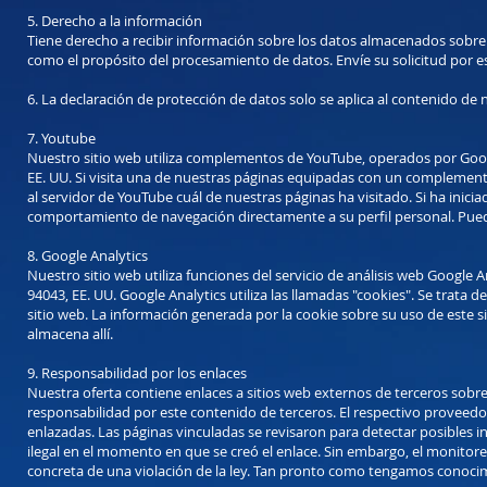
5. Derecho a la información
Tiene derecho a recibir información sobre los datos almacenados sobre u
como el propósito del procesamiento de datos. Envíe su solicitud por es
6. La declaración de protección de datos solo se aplica al contenido de 
7. Youtube
Nuestro sitio web utiliza complementos de YouTube, operados por Googl
EE. UU. Si visita una de nuestras páginas equipadas con un complement
al servidor de YouTube cuál de nuestras páginas ha visitado. Si ha inic
comportamiento de navegación directamente a su perfil personal. Puede
8. Google Analytics
Nuestro sitio web utiliza funciones del servicio de análisis web Google
94043, EE. UU. Google Analytics utiliza las llamadas "cookies". Se trata
sitio web. La información generada por la cookie sobre su uso de este s
almacena allí.
9. Responsabilidad por los enlaces
Nuestra oferta contiene enlaces a sitios web externos de terceros sob
responsabilidad por este contenido de terceros. El respectivo proveedo
enlazadas. Las páginas vinculadas se revisaron para detectar posibles 
ilegal en el momento en que se creó el enlace. Sin embargo, el monitor
concreta de una violación de la ley. Tan pronto como tengamos conocim